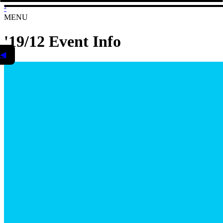
²
MENU
'19/12 Event Info
◀