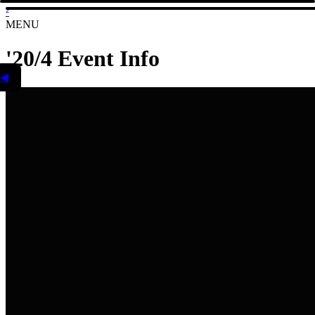
²
MENU
'20/4 Event Info
◀