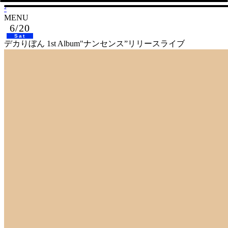
²
MENU
6/20
Sat
デカりぼん 1st Album"ナンセンス”リリースライブ