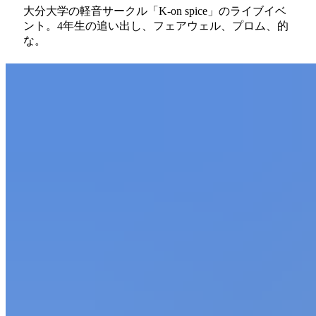
LONDON NITEに憧れて、大分に招いて開催する断
大分大学の軽音サークル「K-on spice」のライブイベ
言しイベントを続ける。
ント。4年生の追い出し、フェアウェル、プロム、的
な。
2004年に念願のLONDON NITE in Oitaを主催。
ロックという曖昧なカテゴリーを気にする事なく、
好きな音楽は何でもプレイするパーティーイベント!
客層は18～30代後半と幅広く、またむさ苦しいDJ陣
とは対照的に、なぜか女の子が多い。
大分で最も長く、また数少ないロックイベントとし
て活動を継続中! また、「SOULFOOD」や「リーゼ
ントボーイナイト」等他の大分のロックDJと合同
で、「OITA ROCK CARAVAN」等のイベントも主
催。
<a href="http://mintdragon-oita.blogspot.com/"
target="_blank">http://mintdragon-oita.blogspot.com/</a>