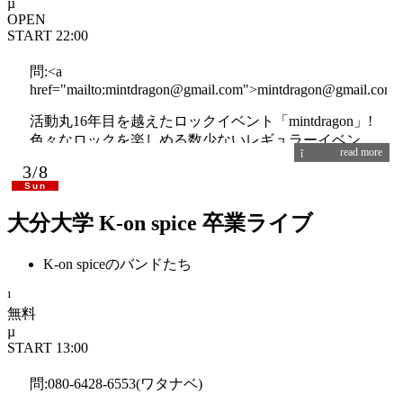
OPEN
START 22:00
問:<a
href="mailto:mintdragon@gmail.com">mintdragon@gmail.com<
活動丸16年目を越えたロックイベント「mintdragon」!
色々なロックを楽しめる数少ないレギュラーイベン
read more
トとして、性別・年齢・ロックのジャンル問わず幅
3/8
広い客層で毎回大いに盛り上がっています!ロック好
Sun
きはぜひ遊びに来て体感してみて下さい♪初めての方
から常連さんまで、みんなで一緒に騒ぎましょう!
大分大学 K-on spice 卒業ライブ
ジャンル : Rock, Indie, Pop, Punk, Hardcore, Mixture,
K-on spiceのバンドたち
Ska, Breakbeats, etc...
1998年 伝説のROCK BAR「BULL」で定期的に行な
無料
っていた「BULLNITE」が前身イベント。
START 13:00
1999年に今のイベント名「mintdragon」に改名する。
命名したのはBULL時代の客であるグレック。意味は
問:080-6428-6553(ワタナベ)
落ちそうで落ちないでも尻が軽い女。東京の