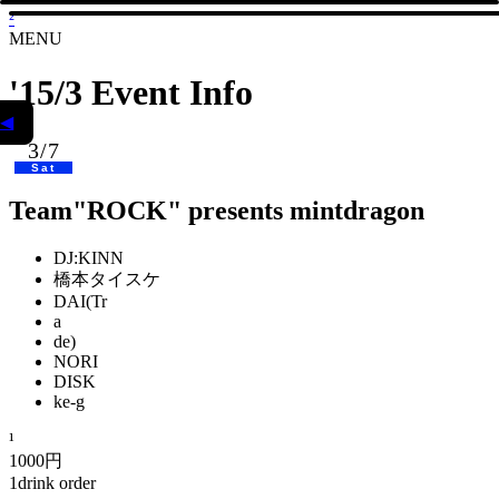
²
MENU
'15/3 Event Info
◀
3/7
Sat
Team"ROCK" presents mintdragon
DJ:KINN
橋本タイスケ
DAI(Tr
a
de)
NORI
DISK
ke-g
1000円
1drink order